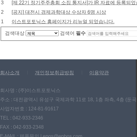
3
[제 22기 정기주주총회 소집 통지서]가 IR 자료에 등록되
2
[공지] 대전시 경제과학대상 수상자 6명 시상
1
이스트포토닉스 홈페이지가 리뉴얼 되었습니다.
검색대상
검색어
필수
회사소개
ㅣ
개인정보취급방침
ㅣ
이용약관
회사명 : (주)이스트포토닉스
주소 : 대전광역시 유성구 국제과학 11로 18, 1층 좌측, 4층 (둔곡
사업자번호 : 124-81-91617
TEL : 042-933-2346
FAX : 042-933-2348
E-MAIL :
제품문의 | epos@epbos.com