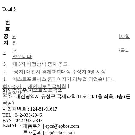
Total 5건
1 페이지
공지사항 목록
번
제목
호
공
전자증권 전환 대상 주권 권리자(주주) 보호 및 조치사항
지
안내
[제 22기 정기주주총회 소집 통지서]가 IR 자료에 등록되
4
었습니다
3
제 3자 배정방식 증자 공고
2
[공지] 대전시 경제과학대상 수상자 6명 시상
1
이스트포토닉스 홈페이지가 리뉴얼 되었습니다.
회사소개
ㅣ
개인정보취급방침
ㅣ
회사명 : (주)이스트포토닉스
이용약관
주소 : 대전광역시 유성구 국제과학 11로 18, 1층 좌측, 4층 (둔
곡동)
사업자번호 : 124-81-91617
TEL : 042-933-2346
FAX : 042-933-2348
E-MAIL :
제품문의 | epos@epbos.com
투자문의 | ep@epbos.com