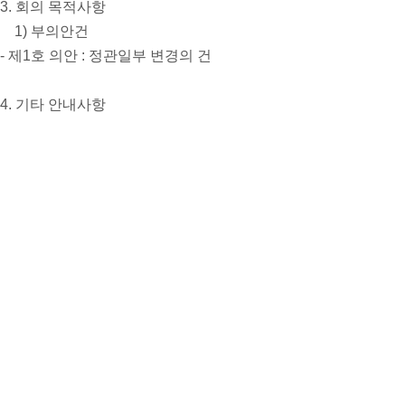
3. 회의 목적사항
1) 부의안건
- 제1호 의안 : 정관일부 변경의 건
4. 기타 안내사항
당일 주주총회에 직접 참석하실 때에는 동봉한 주주총회 참석장
분증, 위임장을 작성 기명 날인하여 대리인이 접수처에 제출할 수
- 직접행사 : 주총 참석장, 신분증, 공증용 인감증명서 및 인감도장 (참석
- 대리행사 : 위임장 (주주와 대리인의 인적 사항 기재, 인감 날
대리인의 신분증, 주주총회 참석장,
2024년 10월 02일
주식회사 이스트포토닉스
대 표 이 사 석 호 준 (직인생략)