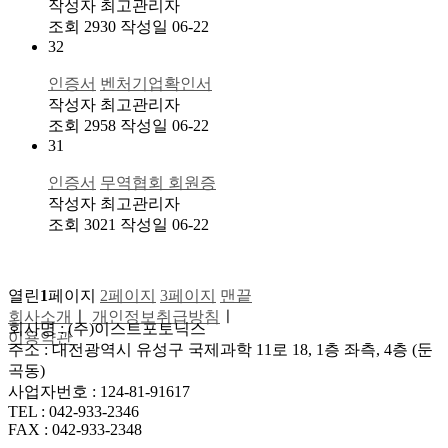
작성자
최고관리자
조회
2930
작성일
06-22
32
인증서
벤처기업확인서
작성자
최고관리자
조회
2958
작성일
06-22
31
인증서
무역협회 회원증
작성자
최고관리자
조회
3021
작성일
06-22
열린
1
페이지
2
페이지
3
페이지
맨끝
회사소개
ㅣ
개인정보취급방침
ㅣ
회사명 : (주)이스트포토닉스
이용약관
주소 : 대전광역시 유성구 국제과학 11로 18, 1층 좌측, 4층 (둔
곡동)
사업자번호 : 124-81-91617
TEL : 042-933-2346
FAX : 042-933-2348