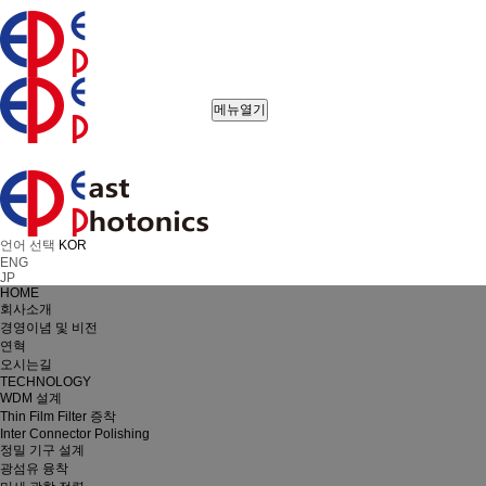
메뉴열기
언어 선택
KOR
ENG
JP
HOME
회사소개
경영이념 및 비전
연혁
오시는길
TECHNOLOGY
WDM 설계
Thin Film Filter 증착
Inter Connector Polishing
정밀 기구 설계
광섬유 융착