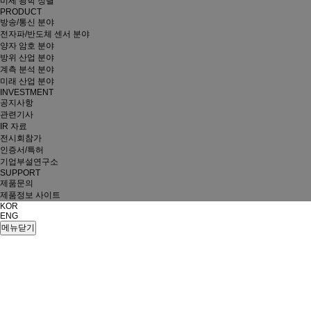
미세 광학 정렬
PRODUCT
방송/통신 분야
전자파/반도체 센서 분야
양자 암호 분야
방위 산업 분야
계측 분석 분야
미래 산업 분야
INVESTMENT
공지사항
관련기사
IR 자료
전시회참가
인증서/특허
기업부설연구소
SUPPORT
제품문의
제품정보 사이트
KOR
ENG
메뉴닫기