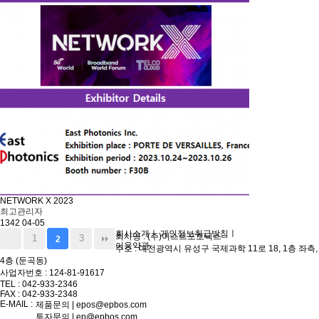
NETWORK X 2023
최고관리자
1342
04-05
회사소개
ㅣ
개인정보취급방침
ㅣ
회사명 : (주)이스트포토닉스
1
3
2
이용약관
주소 : 대전광역시 유성구 국제과학 11로 18, 1층 좌측,
4층 (둔곡동)
사업자번호 : 124-81-91617
TEL : 042-933-2346
FAX : 042-933-2348
E-MAIL :
제품문의 | epos@epbos.com
투자문의 | ep@epbos.com