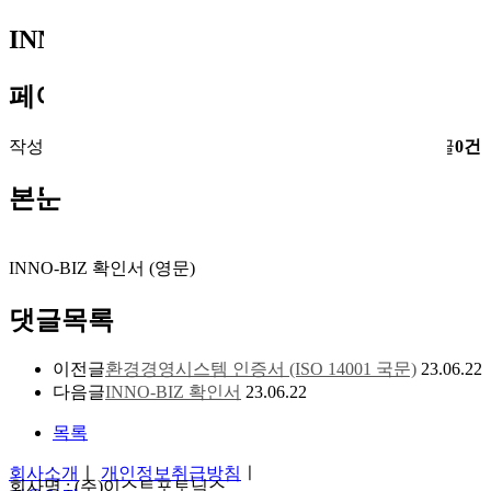
INNO-BIZ 확인서 (영문)
페이지 정보
작성자
최고관리자
작성일
23-06-22 15:25
조회
2,925회
댓글
0건
본문
INNO-BIZ 확인서 (영문)
댓글목록
이전글
환경경영시스템 인증서 (ISO 14001 국문)
23.06.22
다음글
INNO-BIZ 확인서
23.06.22
목록
회사소개
ㅣ
개인정보취급방침
ㅣ
회사명 : (주)이스트포토닉스