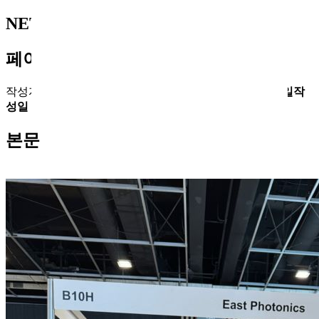
NETWORK X 2024
페이지 정보
작성자
최고관리자
댓글
댓글 0건
조회
조회 1,390회
작성일
작
성일 24-10-14 11:25
본문